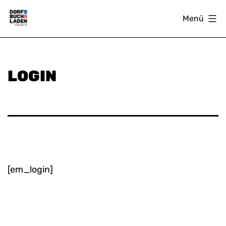
Zum
Menü
Inhalt
springen
DORFBUCHLADEN
LOGIN
[em_login]