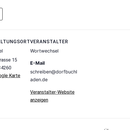
ALTUNGSORT
VERANSTALTER
el
Wortwechsel
trasse 15
E-Mail
34260
schreiben@dorfbuchl
ogle Karte
aden.de
Veranstalter-Website
anzeigen