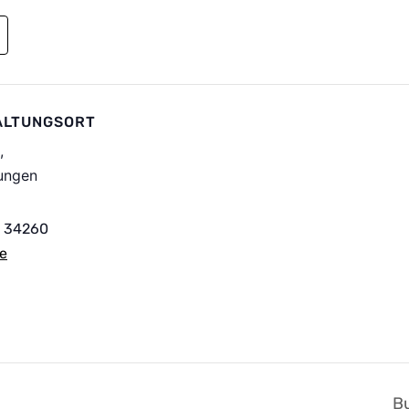
ALTUNGSORT
,
ungen
34260
e
B