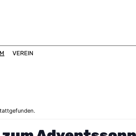
MM
VEREIN
stattgefunden.
e zum Adventsson