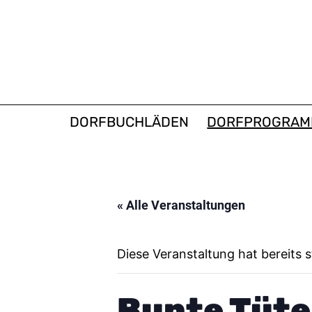
Zum
Inhalt
springen
DORFBUCHLADEN
DORFBUCHLÄDEN
DORFPROGRA
« Alle Veranstaltungen
Diese Veranstaltung hat bereits 
Bunte Tüt